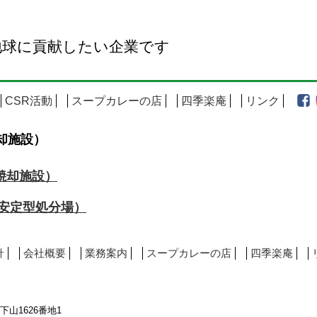
地球に貢献したい企業です
CSR活動
スープカレーの店
四季楽庵
リンク
却施設）
焼却施設）
安定型処分場）
針
会社概要
業務案内
スープカレーの店
四季楽庵
市下山1626番地1