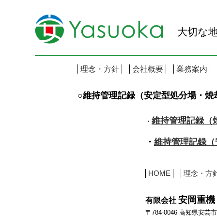
大切な
理念・方針
会社概要
業務案内
○維持管理記録（安定型処分場・焼
維持管理記録（
・
・
維持管理記録（
HOME
理念・方
安岡重機
有限会社
〒784-0046 高知県安芸